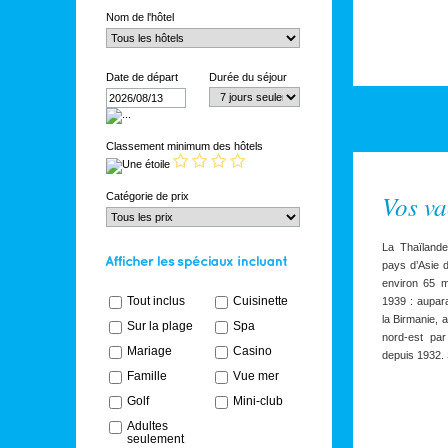
Nom de l'hôtel
Date de départ
Durée du séjour
Classement minimum des hôtels
Vos va
Catégorie de prix
La Thaïlande
pays d’Asie d
environ 65 m
Tout inclus
Cuisinette
1939 : auparav
la Birmanie, 
Sur la plage
Spa
nord-est par
Mariage
Casino
depuis 1932. 
Famille
Vue mer
Golf
Mini-club
Adultes
seulement