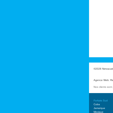
©2026 Netvacatio
Agence Web
:
Re
Nos clients son
Forfaits Sud
Cuba
Jamaïque
Mexique