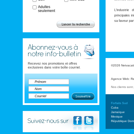
Adultes
L'industrie
seulement
principales i
sa faveur par
Recevez nos promotions et offres
©2026 Netvacatio
exclusives dans votre boîte courriel.
Agence Web
:
Re
Nos clients son
Forfaits Sud
Cuba
Jamaïque
Mexique
République Domi