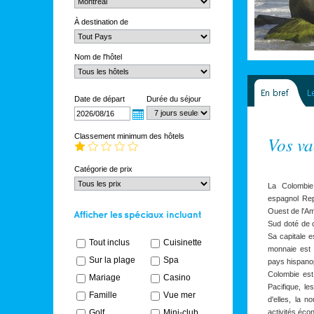
À destination de
Nom de l'hôtel
Date de départ
Durée du séjour
Classement minimum des hôtels
Vos v
Catégorie de prix
La Colombie
espagnol Rep
Ouest de l'Am
Sud doté de c
Sa capitale e
Tout inclus
Cuisinette
monnaie est 
Sur la plage
Spa
pays hispano
Colombie est
Mariage
Casino
Pacifique, l
Famille
Vue mer
d'elles, la n
Golf
Mini-club
activités éco