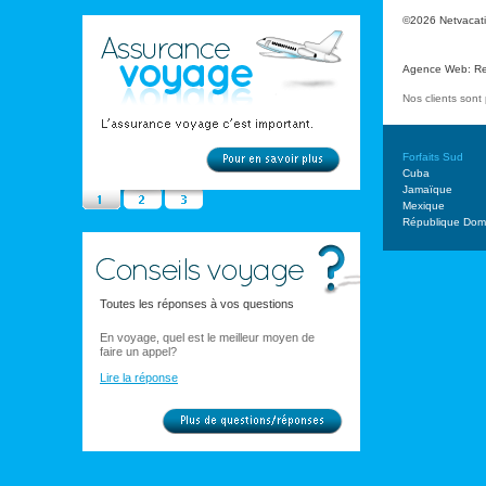
©2026 Netvacatio
Agence Web
:
Re
Nos clients son
Forfaits Sud
Cuba
Jamaïque
Mexique
République Domi
Toutes les réponses à vos questions
En voyage, quel est le meilleur moyen de
faire un appel?
Lire la réponse