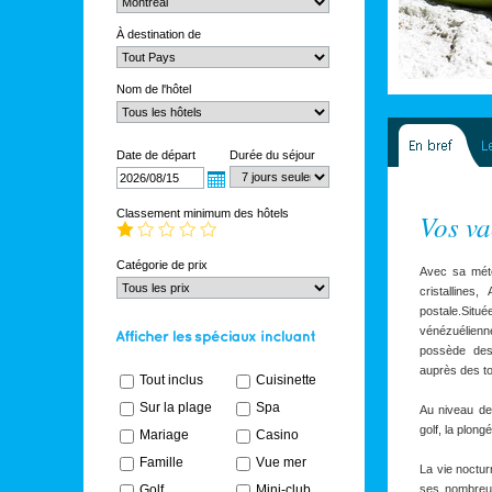
À destination de
Nom de l'hôtel
Date de départ
Durée du séjour
Classement minimum des hôtels
Vos v
Catégorie de prix
Avec sa mété
cristalline
postale.Situé
vénézuélienn
possède des
auprès des to
Tout inclus
Cuisinette
Sur la plage
Spa
Au niveau des
golf, la plong
Mariage
Casino
Famille
Vue mer
La vie noctur
Golf
Mini-club
ses nombreux 