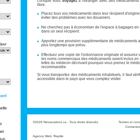
Lorsque vous
voyagez
à l'étranger avec des médicament
libre:
Placez tous vos médicaments dans leur récipient d'origine 
éviter des problèmes avec les douaniers.
Ne cherchez pas à économiser de l'espace à bagages en
dans un seul récipient.
Apportez une provision supplémentaire de médicaments a
éjour
plus longtemps que prévu.
Effectuez une copie de l'ordonnance originale et assurez-
les noms commerciaux des médicaments soient inclus en c
lettre du médecin décrivant pourquoi vous prenez le méd
recommandée.
Si vous transportez des médicaments inhabituels, il faut vérifi
accessible dans le pays que vous comptez visiter.
ette
©2026 Netvacations.ca - Tous droits réservés
Termes et cond
o
Contactez
er
Agence Web
:
Reptile
club