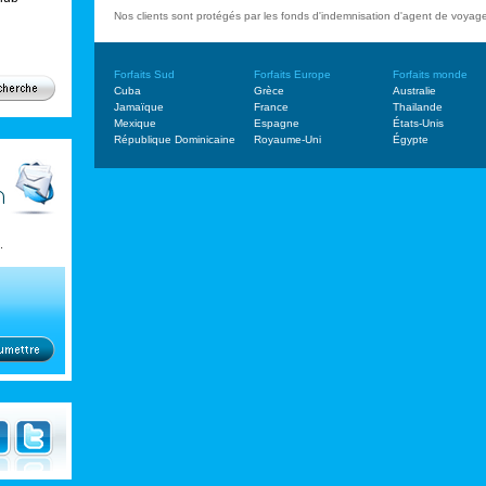
Nos clients sont protégés par les fonds d'indemnisation d'agent de voya
Forfaits Sud
Forfaits Europe
Forfaits monde
Cuba
Grèce
Australie
Jamaïque
France
Thailande
Mexique
Espagne
États-Unis
République Dominicaine
Royaume-Uni
Égypte
.