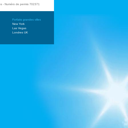
ges - Numéro de permis 702371
Forfaits grandes villes
New York
Las Vegas
Londres UK