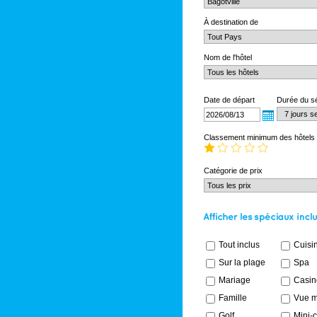
À destination de
Nom de l'hôtel
Date de départ
Durée du s
Classement minimum des hôtels
Catégorie de prix
Tout inclus
Cuisin
Sur la plage
Spa
Mariage
Casin
Famille
Vue m
Golf
Mini-