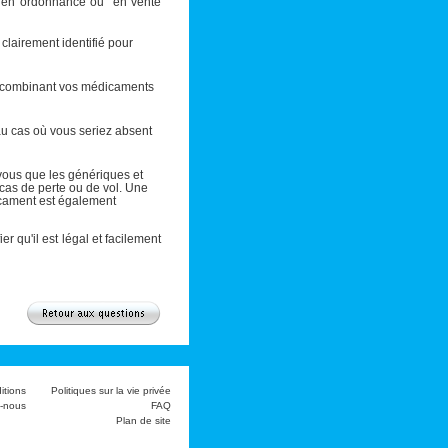
s en ordonnance ou en vente
clairement identifié pour
 combinant vos médicaments
u cas où vous seriez absent
vous que les génériques et
as de perte ou de vol. Une
icament est également
er qu'il est légal et facilement
itions
Politiques sur la vie privée
-nous
FAQ
Plan de site