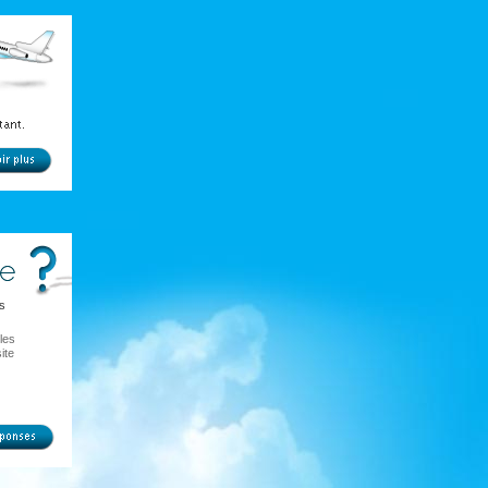
s
les
ite