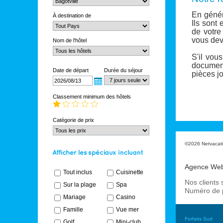
En géné
À destination de
Ils sont
de votre
vous
dev
Nom de l'hôtel
S'il vous
documen
Date de départ
Durée du séjour
pièces jo
Classement minimum des hôtels
Catégorie de prix
©2026 Netvacatio
Agence We
Tout inclus
Cuisinette
Nos clients 
Sur la plage
Spa
Numéro de 
Mariage
Casino
Famille
Vue mer
Forfaits Sud
Golf
Mini-club