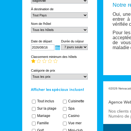
Notre r
À destination de
Oui, une
entrer à
vérifiée
Nom de l'hôtel
Pour les
acceptée
Date de départ
Durée du séjour
de vous
maladie 
Classement minimum des hôtels
Catégorie de prix
©2026 Netvacatio
Tout inclus
Cuisinette
Agence We
Sur la plage
Spa
Nos clients 
Mariage
Casino
Numéro de 
Famille
Vue mer
Golf
Mini-club